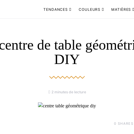
TENDANCES
COULEURS
MATIÈRES
centre de table géométr
DIY
2 minutes de lecture
0
SHARES