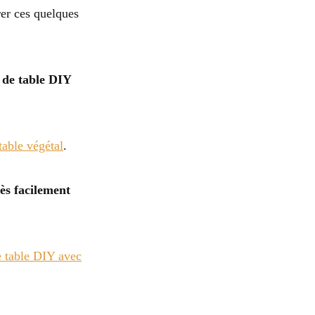
rer ces quelques
e de table DIY
table végétal
.
rès facilement
 table DIY avec