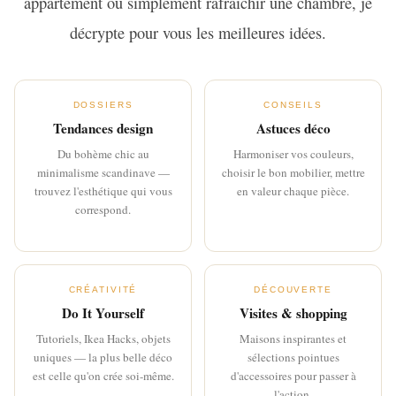
appartement ou simplement rafraîchir une chambre, je
décrypte pour vous les meilleures idées.
DOSSIERS
CONSEILS
Tendances design
Astuces déco
Du bohème chic au
Harmoniser vos couleurs,
minimalisme scandinave —
choisir le bon mobilier, mettre
trouvez l'esthétique qui vous
en valeur chaque pièce.
correspond.
CRÉATIVITÉ
DÉCOUVERTE
Do It Yourself
Visites & shopping
Tutoriels, Ikea Hacks, objets
Maisons inspirantes et
uniques — la plus belle déco
sélections pointues
est celle qu'on crée soi-même.
d'accessoires pour passer à
l'action.