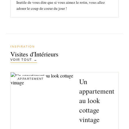
Inutile de vous dire que si vous aimez le rotin, vous allez
adorer le coup de coeur du jour !
INSPIRATION
Visites d'Intérieurs
VOIR TOUT →
LOFT
Un
Un loft à la déco moderne en noir
APPARTEMENT
Bon le titre est un peu trompeur puisque je ne vous
appartement
propose pas de visiter aujourd'hui un vrai loft au sens
au look
propre du terme...
cottage
vintage