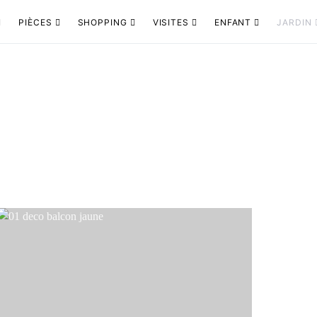
PIÈCES
SHOPPING
VISITES
ENFANT
JARDIN