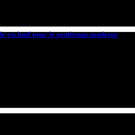
exclusif pour le gentleman moderne
chaque occasion peut souvent s’avérer une tâche…
re. Ce type de projet permet de créer un…