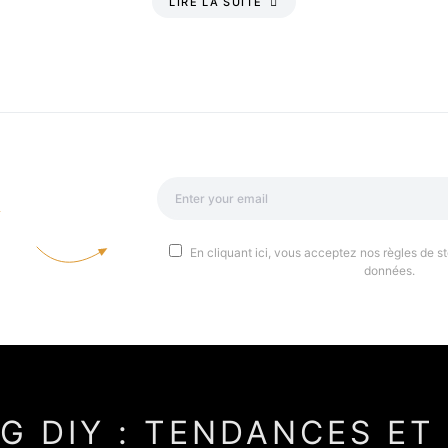
LIRE LA SUITE
a
En cliquant ici, vous acceptez nos règles de st
données.