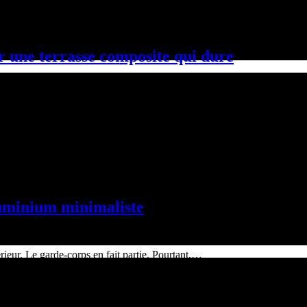
ne terrasse composite qui dure
mer durablement une maison, soit devenir un cauchemar…
luminium minimaliste
ieur. Le garde-corps en fait partie. Pourtant,…