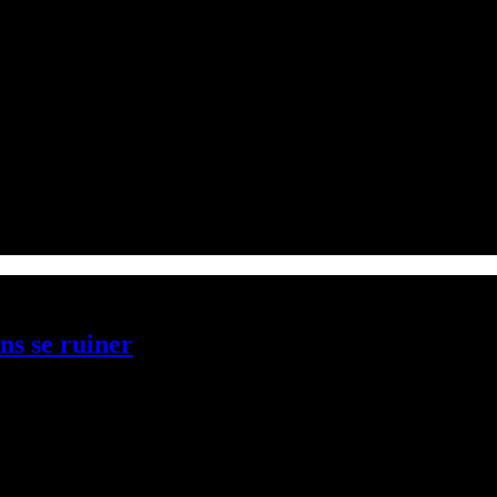
ns se ruiner
a fonctionnalité, avant de découvrir…