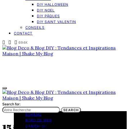
DIY HALLOWEEN
DIY NOEL
DIY PÂQUES
DIY SAINT VALENTIN
CONSEILS
CONTACT
694K
Search for:
TENDANCES
SEARCH
BOHEME
BORD DE MER
15 idées déco et inspirations
CAMPAGNE