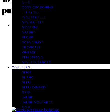
CHIC
pour une terrasse bohème
COSY COCOONING
ETHNIQUE
INDUSTRIELLE
MINIMALISTE
10 minutes de lecture
MODERNE
NATURE
RECUP
SCANDINAVE
TROPICALE
VINTAGE
ZEN JAPANDI
MINI TENDANCES
COULEURS
BEIGE
BLANC
BLEU
BLEU CANARD
GRIS
JAUNE
JAUNE MOUTARDE
NOIR