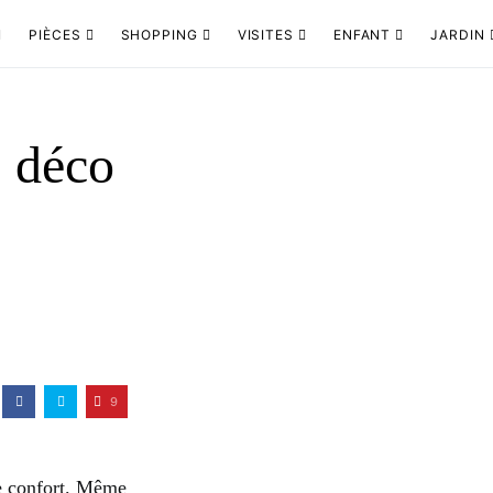
PIÈCES
SHOPPING
VISITES
ENFANT
JARDIN
s déco
9
le confort. Même