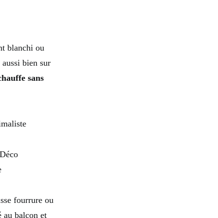
nt blanchi ou
 aussi bien sur
chauffe sans
 Déco
e
usse fourrure ou
é au balcon et