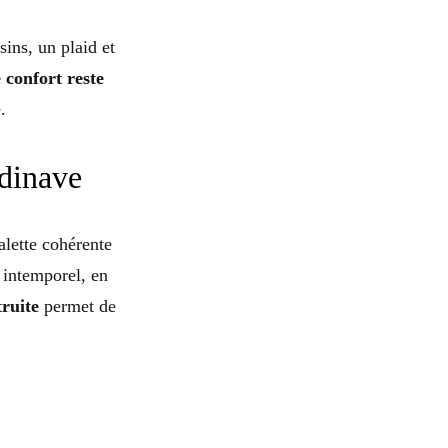
sins, un plaid et
 confort reste
.
ndinave
alette cohérente
t intemporel, en
truite
permet de