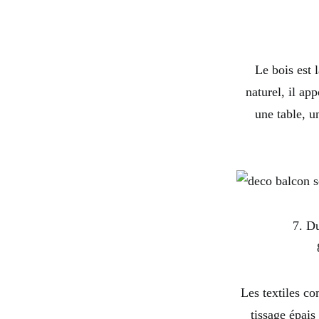
Le bois est 
naturel, il ap
une table, u
7. D
Les textiles co
tissage épais