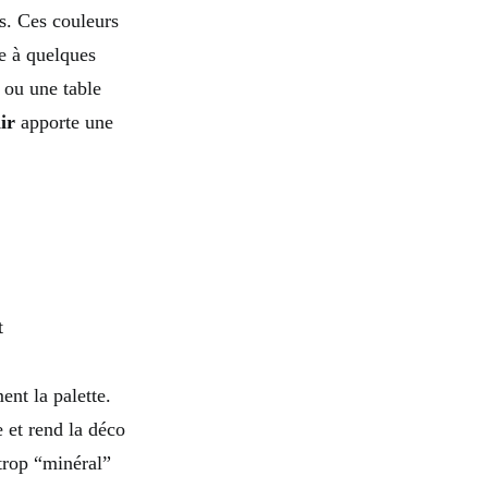
es. Ces couleurs
ce à quelques
 ou une table
ir
apporte une
t
ent la palette.
e et rend la déco
 trop “minéral”