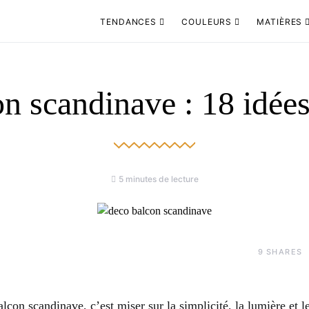
TENDANCES
COULEURS
MATIÈRES
n scandinave : 18 idée
5 minutes de lecture
9
SHARES
con scandinave, c’est miser sur la simplicité, la lumière et 