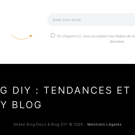
a
En cliquant ici, vous acceptez nos règles de st
données.
Shake Blog Deco & Blog DIY © 2026 -
Mentions Légales