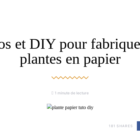
tos et DIY pour fabrique
plantes en papier
1 minute de lecture
181
SHARES