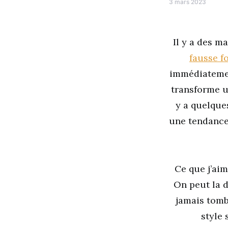
3 mars 2023
Il y a des m
fausse f
immédiatemen
transforme un
y a quelques
une tendance 
Ce que j’aim
On peut la d
jamais tombe
style