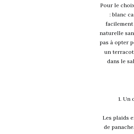
Pour le choi
: blanc c
facilement
naturelle san
pas à opter 
un terracot
dans le sa
1. Un 
Les plaids 
de panache. 