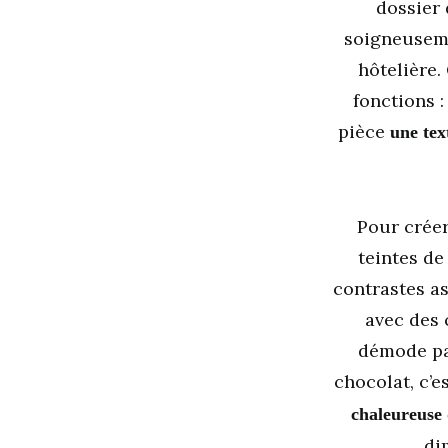
dossier 
soigneuseme
hôtelière.
fonctions : 
pièce
une tex
Pour créer
teintes de
contrastes a
avec des 
démode pa
chocolat, c’e
chaleureuse 
di