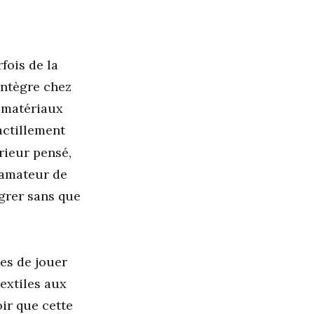
fois de la
intègre chez
s matériaux
tactillement
érieur pensé,
 amateur de
égrer sans que
es de jouer
textiles aux
oir que cette