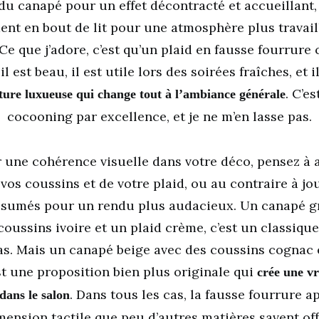
du canapé pour un effet décontracté et accueillant, 
nt en bout de lit pour une atmosphère plus travail
 Ce que j’adore, c’est qu’un plaid en fausse fourrure
il est beau, il est utile lors des soirées fraîches, et 
. C’e
ture luxueuse qui change tout à l’ambiance générale
cocooning par excellence, et je ne m’en lasse pas.
 une cohérence visuelle dans votre déco, pensez à a
 vos coussins et de votre plaid, ou au contraire à jo
ssumés pour un rendu plus audacieux. Un canapé gr
coussins ivoire et un plaid crème, c’est un classique
s. Mais un canapé beige avec des coussins cognac e
st une proposition bien plus originale qui
crée une v
. Dans tous les cas, la fausse fourrure a
dans le salon
mension tactile que peu d’autres matières savent offr