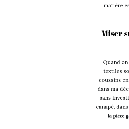
matière e
Miser s
Quand on c
textiles s
coussins en 
dans ma déc
sans invest
canapé, dans 
la pièce 