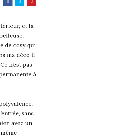
érieur, et la
oelleuse,
e de cosy qui
ns ma déco il
 Ce n’est pas
n permanente à
 polyvalence.
’entrée, sans
 bien avec un
u même