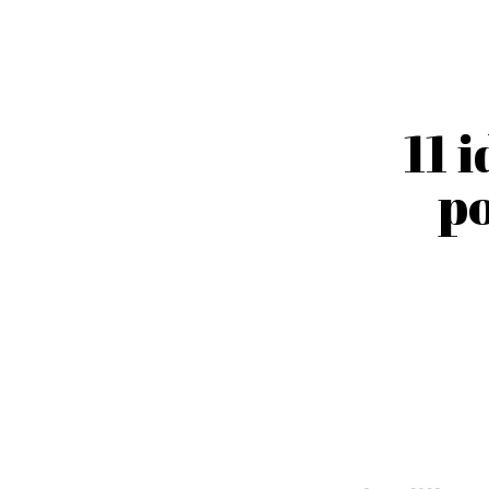
11 
po