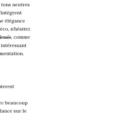
 tons neutres
’intègrent
ne élégance
éco, n’hésitez
, comme
firmée
 intéressant
imentation.
nterest
vec beaucoup
alance sur le