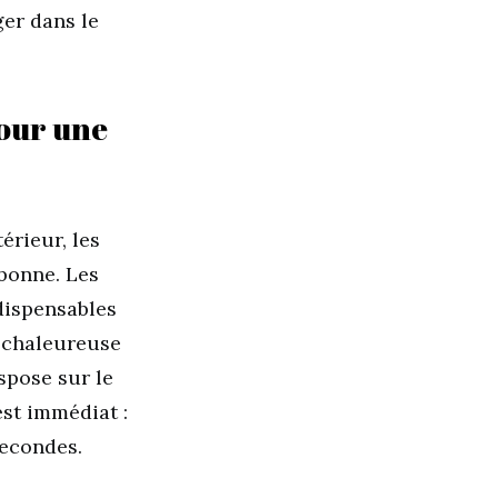
ger dans le
pour une
érieur, les
 bonne. Les
ndispensables
 chaleureuse
spose sur le
est immédiat :
econdes.