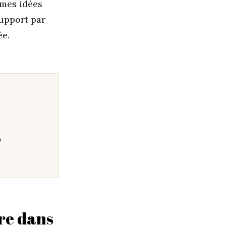
 mes idées
support par
ée.
o
re dans