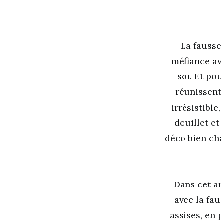
La fausse
méfiance av
soi. Et po
réunissent
irrésistible
douillet e
déco bien cha
Dans cet a
avec la fau
assises, en 