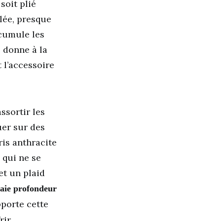
soit plié
lée, presque
 cumule les
il donne à la
st l’accessoire
ssortir les
uer sur des
is anthracite
 qui ne se
t un plaid
raie profondeur
pporte cette
ir.