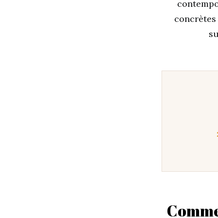
contempor
concrètes 
su
Commen