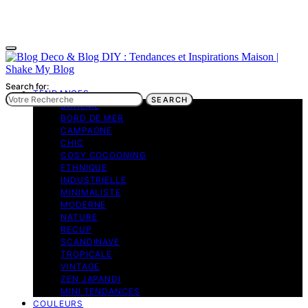
Search for:
TENDANCES
SEARCH
BOHEME
BORD DE MER
CAMPAGNE
CHIC
COSY COCOONING
ETHNIQUE
INDUSTRIELLE
MINIMALISTE
MODERNE
NATURE
RECUP
SCANDINAVE
TROPICALE
VINTAGE
ZEN JAPANDI
MINI TENDANCES
COULEURS