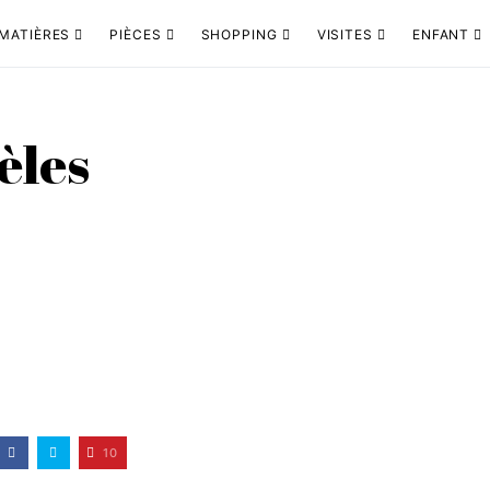
MATIÈRES
PIÈCES
SHOPPING
VISITES
ENFANT
èles
10