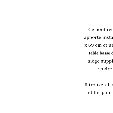
Ce pouf rec
apporte inst
x 69 cm et un
table basse 
siège suppl
rendre 
Il trouverait
et lin, pou