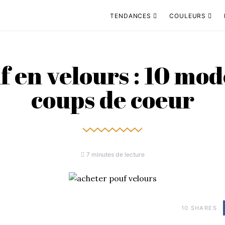
TENDANCES
COULEURS
f en velours : 10 mod
coups de coeur
7 minutes de lecture
10
SHARES