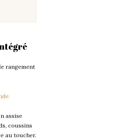
intégré
 de rangement
un assise
ds, coussins
ce au toucher.