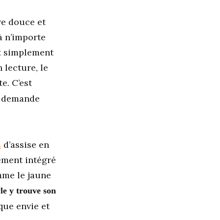
re douce et
à n’importe
ut simplement
 lecture, le
e. C’est
e demande
s
d’assise en
ement intégré
mme le jaune
le y trouve son
que envie et