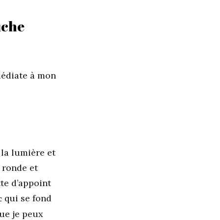
uche
médiate à mon
la lumière et
 ronde et
te d’appoint
qui se fond
c
que je peux