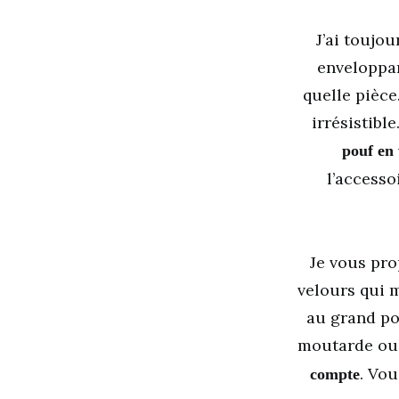
J’ai toujou
enveloppan
quelle pièce
irrésistibl
pouf en 
l’access
Je vous pro
velours qui 
au grand po
moutarde ou l
. Vou
compte