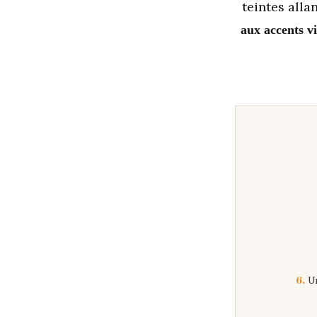
teintes alla
aux accents v
6.
Un