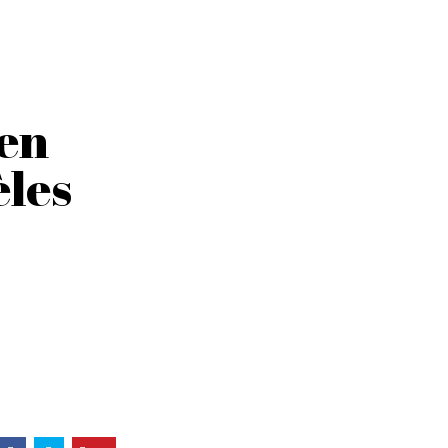
 en
èles