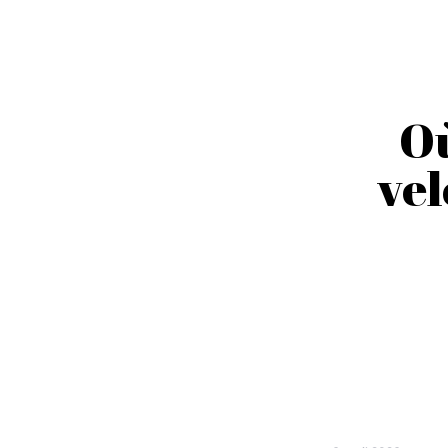
Où
vel