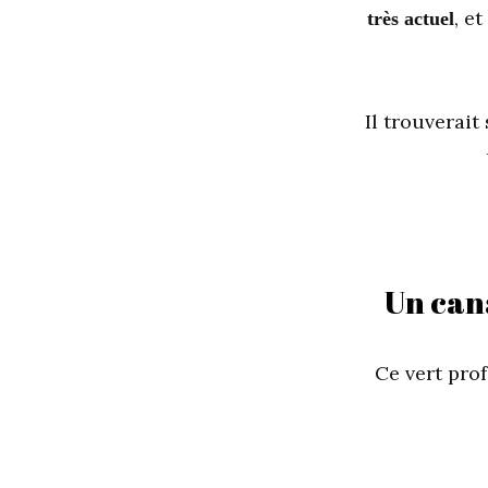
, e
très actuel
Il trouverait
Un cana
Ce vert pro