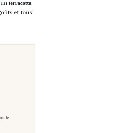
r un
terracotta
goûts et tous
Monde