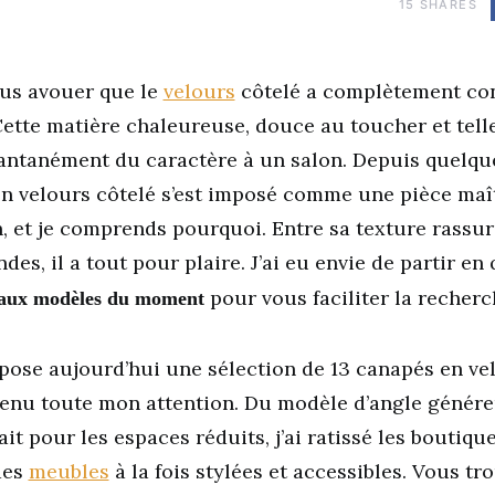
15
SHARES
ous avouer que le
velours
côtelé a complètement co
 Cette matière chaleureuse, douce au toucher et tell
antanément du caractère à un salon. Depuis quelque
n velours côtelé s’est imposé comme une pièce maî
, et je comprends pourquoi. Entre sa texture rassur
ndes, il a tout pour plaire. J’ai eu envie de partir e
pour vous faciliter la recherc
aux modèles du moment
pose aujourd’hui une sélection de 13 canapés en ve
tenu toute mon attention. Du modèle d’angle génére
it pour les espaces réduits, j’ai ratissé les boutiq
des
meubles
à la fois stylées et accessibles. Vous tr