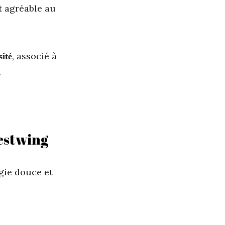
t agréable au
, associé à
sité
.
Westwing
gie douce et