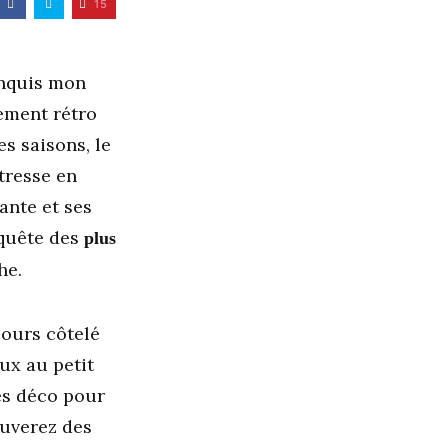
15
nquis mon
ement rétro
s saisons, le
tresse en
ante et ses
n quête des
plus
he.
lours côtelé
ux au petit
ues déco pour
ouverez des