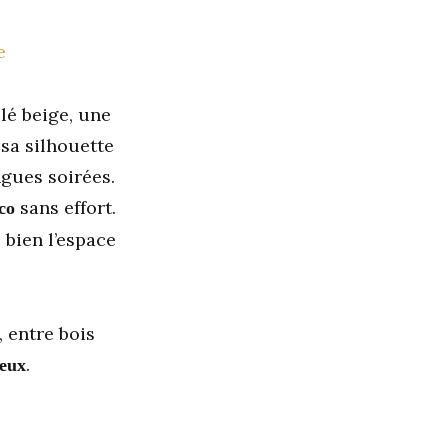
lé beige, une
 sa silhouette
ngues soirées.
sans effort.
co
 bien l’espace
, entre bois
.
neux