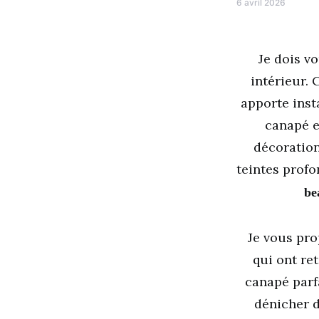
6 avril 2026
Je dois v
intérieur.
apporte inst
canapé e
décoration
teintes profo
be
Je vous pro
qui ont re
canapé parfa
dénicher 