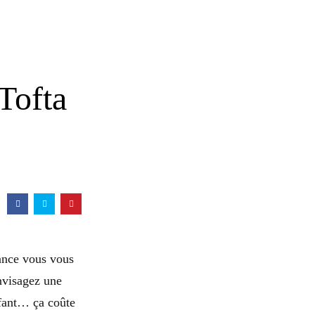
 Tofta
sance vous vous
nvisagez une
nfant… ça coûte