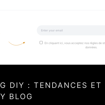
a
En cliquant ici, vous acceptez nos règles de st
données.