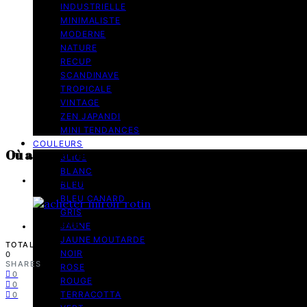
INDUSTRIELLE
MINIMALISTE
MODERNE
NATURE
RECUP
SCANDINAVE
TROPICALE
VINTAGE
ZEN JAPANDI
MINI TENDANCES
COULEURS
Où acheter un joli miroir en rotin ? 13 modèles t
BEIGE
BLANC
9 minutes de lecture
BLEU
BLEU CANARD
GRIS
JAUNE
22 juin 2020
JAUNE MOUTARDE
TOTAL
NOIR
0
SHARES
ROSE
0
ROUGE
0
TERRACOTTA
0