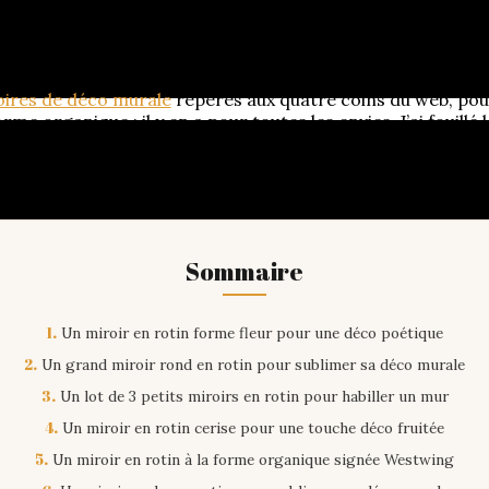
aleureuse et naturelle à un intérieur. Quand je cherche à 
, c’est encore mieux. Ce matériau tressé a ce petit quelque 
vez envie de craquer pour un
, vous êtes a
joli miroir en rotin
oires de déco murale
repérés aux quatre coins du web, pour
rme organique : il y en a pour toutes les envies. J’ai fouill
ous aider à trouver
pour votre intérieu
le miroir en rotin idéal
Sommaire
1.
Un miroir en rotin forme fleur pour une déco poétique
2.
Un grand miroir rond en rotin pour sublimer sa déco murale
3.
Un lot de 3 petits miroirs en rotin pour habiller un mur
4.
Un miroir en rotin cerise pour une touche déco fruitée
5.
Un miroir en rotin à la forme organique signée Westwing