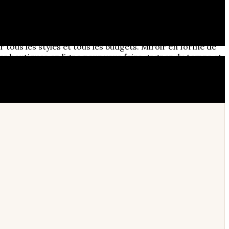
donner du caractère à un mur un peu vide, c’est souvent
chose de bohème et d’intemporel qui me plaît tant. Si vous
u bon endroit.
 tous les styles et tous les budgets. Miroir en forme de
é les boutiques en ligne pour vous faire gagner du temps et
r.