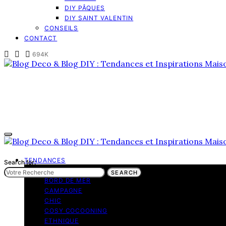
DIY PÂQUES
DIY SAINT VALENTIN
CONSEILS
CONTACT
694K
TENDANCES
Search for:
BOHEME
SEARCH
BORD DE MER
CAMPAGNE
CHIC
COSY COCOONING
ETHNIQUE