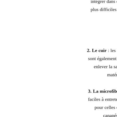
intégrer dans 
plus difficile
2. Le cuir
: les
sont également 
enlever la s
matér
3. La microfi
faciles à entret
pour celles
canapés