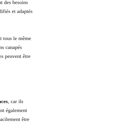
nt des besoins
ifiés et adaptés
nt tous le même
ins canapés
es peuvent être
aces
, car ils
sont également
facilement être