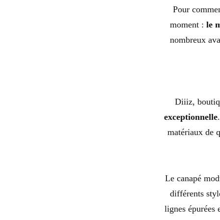
Pour commenc
moment :
le 
nombreux avan
Diiiz, bouti
exceptionnelle
matériaux de q
Le canapé modu
différents sty
lignes épurées 