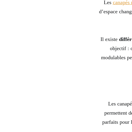
Les
canapés 
d’espace change
Il existe
diffé
objectif :
modulables peu
Les canapé
permettent de
parfaits pour 