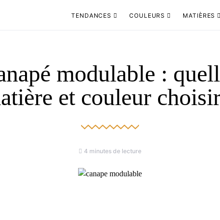
TENDANCES
COULEURS
MATIÈRES
anapé modulable : quell
atière et couleur choisir
4 minutes de lecture