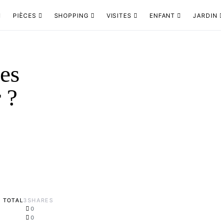
PIÈCES
SHOPPING
VISITES
ENFANT
JARDIN
es
 ?
TOTAL
3
SHARES
0
0