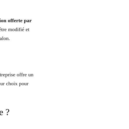
ion offerte par
être modifié et
alon.
treprise offre un
eur choix pour
e ?