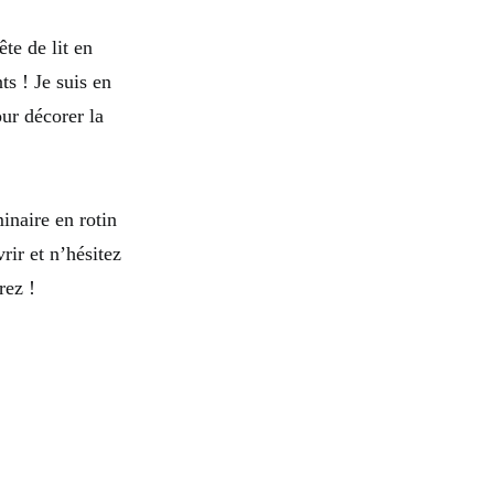
ête de lit en
s ! Je suis en
r décorer la
inaire en rotin
rir et n’hésitez
rez !