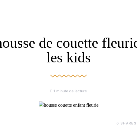
ousse de couette fleuri
les kids
1 minute de lecture
0
SHARES