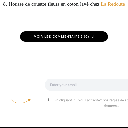
8. Housse de couette fleurs en coton lavé chez
La Redoute
VOIR LES COMMENTAIRES (0)
a
En cliquant ici, vous acceptez nos règles de st
données.