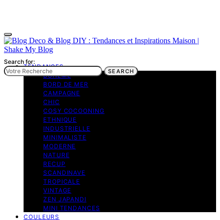
Search for:
TENDANCES
SEARCH
BOHEME
BORD DE MER
CAMPAGNE
CHIC
COSY COCOONING
ETHNIQUE
INDUSTRIELLE
MINIMALISTE
MODERNE
NATURE
RECUP
SCANDINAVE
TROPICALE
VINTAGE
ZEN JAPANDI
MINI TENDANCES
COULEURS