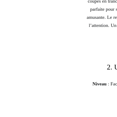
coupés en tranc
parfaite pour 
amusante. Le ren
l’attention. Un
2. 
Niveau
: Fac