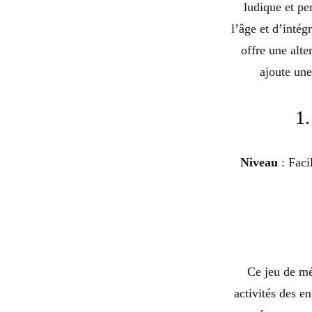
ludique et pe
l’âge et d’intég
offre une alte
ajoute une
1.
Niveau
: Faci
Ce jeu de mé
activités des en