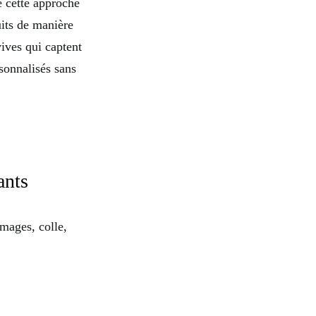
e cette approche
uits de manière
vives qui captent
rsonnalisés sans
ants
images, colle,