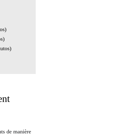
os)
s)
tutos)
ent
nts de manière