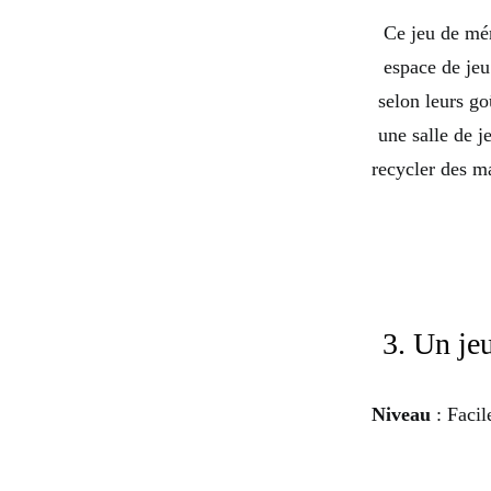
Ce jeu de mém
espace de jeu
selon leurs g
une salle de j
recycler des ma
3. Un je
Niveau
: Facil