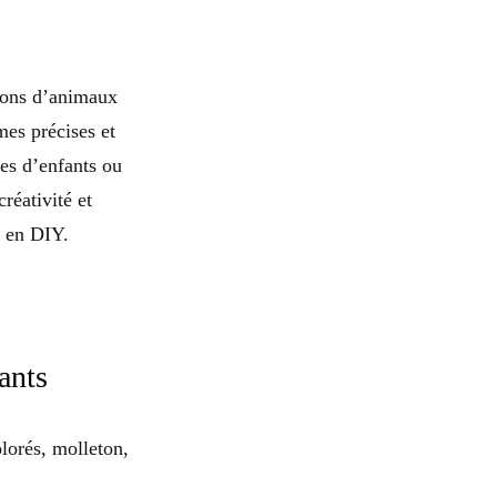
tions d’animaux
mes précises et
res d’enfants ou
réativité et
s en DIY.
ants
lorés, molleton,