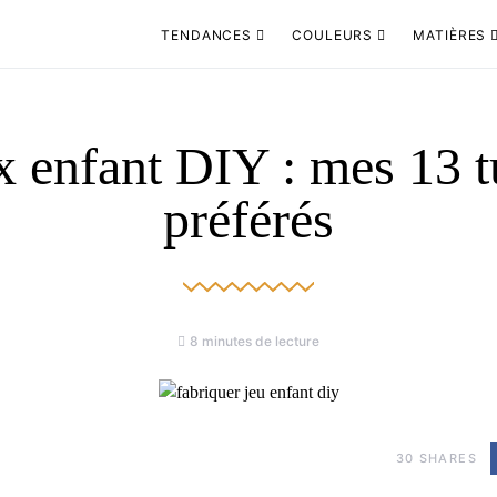
TENDANCES
COULEURS
MATIÈRES
x enfant DIY : mes 13 t
préférés
8 minutes de lecture
30
SHARES