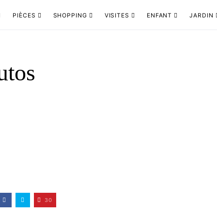
PIÈCES
SHOPPING
VISITES
ENFANT
JARDIN
utos
30