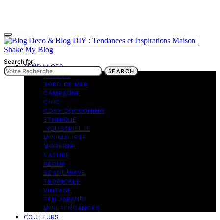
Search for:
TENDANCES
SEARCH
BOHEME
BORD DE MER
CAMPAGNE
CHIC
COSY COCOONING
ETHNIQUE
INDUSTRIELLE
MINIMALISTE
MODERNE
NATURE
RECUP
SCANDINAVE
TROPICALE
VINTAGE
ZEN JAPANDI
MINI TENDANCES
COULEURS