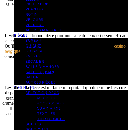
salle de jeux, du choix des meubles à la décoration en passant par
PAPIER PEINT
PLANTES
l’éclairage.
ROTIN
VELOURS
La pièce adéquate
VERRIERE
AUTRES MATIÈRES
PIÈCES
Le choix de la bonne pièce pour une salle de jeux est essentiel, car
BUREAU
elle contribue de manière décisive à optimiser l’expérience de jeu.
CUISINE
Qu’il s’agisse d’un jeu vidéo ou même d’une visite dans un
casino
CHAMBRE
belgique
, l’environnement de jeu doit être adéquat. Voici quelques
ENTRÉE
considérations importantes à prendre en compte lors du choix de la
ESCALIER
salle.
SALLE À MANGER
SALLE DE BAIN
Taille de la pièce
SALON
AUTRES PIÈCES
La taille de la pièce est un facteur important qui détermine l’espace
SHOPPING
disponible pour l’équipement et le mobilier de jeu. Une pièce plus
SELECTION DECO
grande offre une plus grande flexibilité d’aménagement et permet
MEUBLES
d’aménager différents espaces pour le jeu, la détente et le rangement.
ACCESSOIRES
Il faut veiller à ce que la pièce soit suffisamment grande pour
LUMINAIRES
accueillir confortablement la configuration de jeu et les meubles,
TEXTILES
sans être trop à l’étroit.
THÉMATIQUES
SOLDES
BOUTIQUES