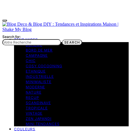
Search for:
TENDANCES
SEARCH
BOHEME
BORD DE MER
CAMPAGNE
CHIC
COSY COCOONING
ETHNIQUE
INDUSTRIELLE
MINIMALISTE
MODERNE
NATURE
RECUP
SCANDINAVE
TROPICALE
VINTAGE
ZEN JAPANDI
MINI TENDANCES
COULEURS