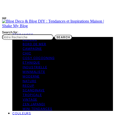
Search for:
TENDANCES
SEARCH
BOHEME
BORD DE MER
CAMPAGNE
CHIC
COSY COCOONING
ETHNIQUE
INDUSTRIELLE
MINIMALISTE
MODERNE
NATURE
RECUP
SCANDINAVE
TROPICALE
VINTAGE
ZEN JAPANDI
MINI TENDANCES
COULEURS