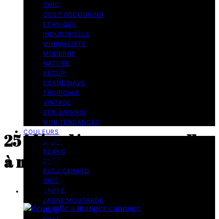
CHIC
COSY COCOONING
ETHNIQUE
INDUSTRIELLE
MINIMALISTE
MODERNE
NATURE
RECUP
SCANDINAVE
TROPICALE
VINTAGE
ZEN JAPANDI
MINI TENDANCES
COULEURS
25 idées déco pour une salle
BEIGE
BLANC
à manger en cannage
BLEU
BLEU CANARD
GRIS
JAUNE
11 minutes de lecture
JAUNE MOUTARDE
NOIR