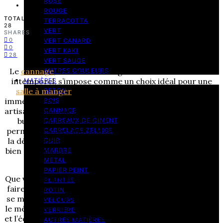
ROSE
1 avril 2025
ROUGE
TOTAL
TERRACOTTA
28
VERT
SHARES
0
VERT CANARD
0
VERT KAKI
28
VERT SAUGE
Le
cannage
, avec son tressage naturel et son charme
AUTRES COULEURS
intemporel, s’impose comme un choix idéal pour une
MATIÈRES
salle à manger
élégante et chaleureuse. Il apporte
BETON
immédiatement de la texture, de la légèreté et une note
BOIS
artisanale qui adoucit l’espace repas. Sur des chaises, un
CANNAGE
buffet, une suspension ou quelques accessoires, il
CARREAUX DE CIMENT
permet de créer une ambiance conviviale sans alourdir
CARRELAGE ZELLIGE
la décoration. C’est une matière facile à adopter, aussi
CUIR
bien dans un intérieur moderne que dans une ambiance
MARBRE
plus bohème ou vintage.
METAL
PAPIER PEINT
Que vous souhaitiez l’intégrer par petites touches ou en
PLANTES
faire l’élément central de votre décoration, le cannage
ROTIN
se marie très bien avec le bois, le lin, le rotin, le marbre,
VELOURS
le métal noir ou des couleurs naturelles comme le beige
VERRIERE
et l’écru. Il peut aussi prendre plus de caractère avec du
AUTRES MATIÈRES