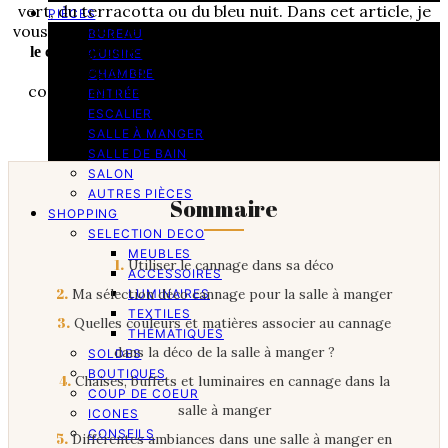
vert, du terracotta ou du bleu nuit. Dans cet article, je
PIÈCES
vous propose de découvrir différentes façons d’
adopter
BUREAU
, les associations à
le cannage dans votre salle à manger
CUISINE
privilégier et les éléments déco à choisir pour
CHAMBRE
composer un espace raffiné, vivant et facile à vivre.
ENTRÉE
ESCALIER
SALLE À MANGER
SALLE DE BAIN
SALON
AUTRES PIÈCES
Sommaire
SHOPPING
SELECTION DECO
MEUBLES
1.
Utiliser le cannage dans sa déco
ACCESSOIRES
2.
Ma sélection déco cannage pour la salle à manger
LUMINAIRES
TEXTILES
3.
Quelles couleurs et matières associer au cannage
THÉMATIQUES
dans la déco de la salle à manger ?
SOLDES
BOUTIQUES
4.
Chaises, buffets et luminaires en cannage dans la
COUP DE COEUR
salle à manger
ICONES
CONSEILS
5.
Différentes ambiances dans une salle à manger en