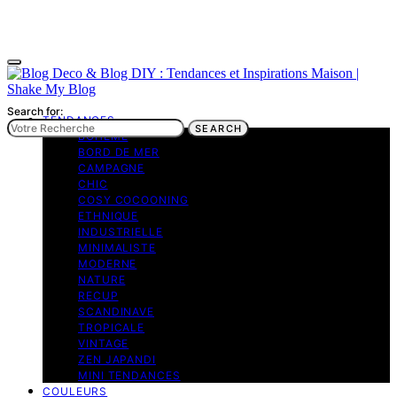
Search for:
TENDANCES
SEARCH
BOHEME
BORD DE MER
CAMPAGNE
CHIC
COSY COCOONING
ETHNIQUE
INDUSTRIELLE
MINIMALISTE
MODERNE
NATURE
RECUP
SCANDINAVE
TROPICALE
VINTAGE
ZEN JAPANDI
MINI TENDANCES
COULEURS