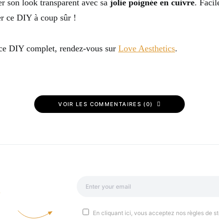
er son look transparent avec sa
jolie poignée en cuivre
. Facil
er ce DIY à coup sûr !
 ce DIY complet, rendez-vous sur
Love Aesthetics
.
VOIR LES COMMENTAIRES (0)
a
En cliquant ici, vous acceptez nos règles de st