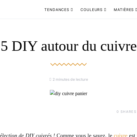
TENDANCES
COULEURS
MATIÈRES
5 DIY autour du cuivre
2 minutes de lecture
0
SHARES
lection de DIY cuivrés !
Comme vous le savez, le
cuivre
est 