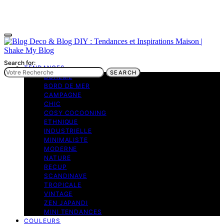
Search for:
TENDANCES
SEARCH
BOHEME
BORD DE MER
CAMPAGNE
CHIC
COSY COCOONING
ETHNIQUE
INDUSTRIELLE
MINIMALISTE
MODERNE
NATURE
RECUP
SCANDINAVE
TROPICALE
VINTAGE
ZEN JAPANDI
MINI TENDANCES
COULEURS