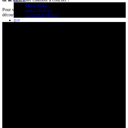
DECO NOEL
Pour vous aider un peu, j’ai également réalisé une petite vidéo à
DECO PAQUES
découvrir ci-dessous.
CONSEILS FÊTES
DIY
MY DIY
DIY DECO
IKEA HACK
DIY DECO DE TABLE
DIY PAPETERIE
DIY BIJOUX
DIY MODE
DIY BEAUTÉ
DIY ENFANT
DIY JARDIN
DIY PAR FÊTE
DIY HALLOWEEN
DIY NOEL
DIY PÂQUES
DIY SAINT VALENTIN
CONSEILS
CONTACT