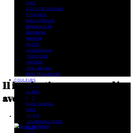
CHIC
COSY COCOONING
ETHNIQUE
INDUSTRIELLE
MINIMALISTE
MODERNE
NATURE
RECUP
SCANDINAVE
TROPICALE
VINTAGE
ZEN JAPANDI
MINI TENDANCES
COULEURS
11 inspirations pour une déco
BEIGE
BLANC
avec des rayures
BLEU
BLEU CANARD
GRIS
JAUNE
10 minutes de lecture
JAUNE MOUTARDE
NOIR