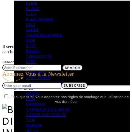
BEIGE
BLANC
BLEU
BLEU CANARD
GRIS
JAUNE
JAUNE MOUTARDE
NOIR
ROSE
It seems we cannot find what you are looking for. Perhaps searching
ROUGE
can help.
TERRACOTTA
VERT
Search for:
VERT CANARD
SEARCH
VERT KAKI
Abonnez Vous à la Newsletter
VERT SAUGE
AUTRES COULEURS
SUBSCRIBE
MATIÈRES
BETON
En cliquant ici, vous acceptez nos règles de stockage et d'utilisation de
BOIS
vos données.
CANNAGE
CARREAUX DE CIMENT
CARRELAGE ZELLIGE
CUIR
MARBRE
METAL