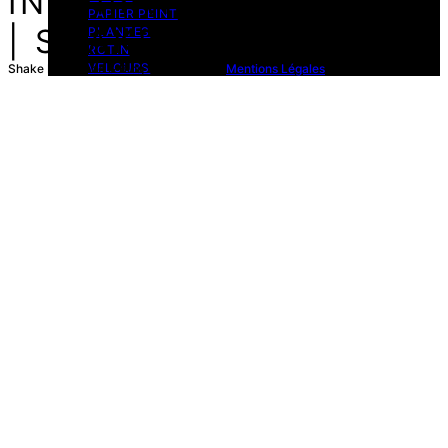
PAPIER PEINT
PLANTES
ROTIN
VELOURS
Shake Blog Deco & Blog DIY © 2026 -
Mentions Légales
VERRIERE
AUTRES MATIÈRES
PIÈCES
BUREAU
CUISINE
CHAMBRE
ENTRÉE
ESCALIER
SALLE À MANGER
SALLE DE BAIN
SALON
AUTRES PIÈCES
SHOPPING
SELECTION DECO
MEUBLES
ACCESSOIRES
LUMINAIRES
TEXTILES
THÉMATIQUES
SOLDES
BOUTIQUES