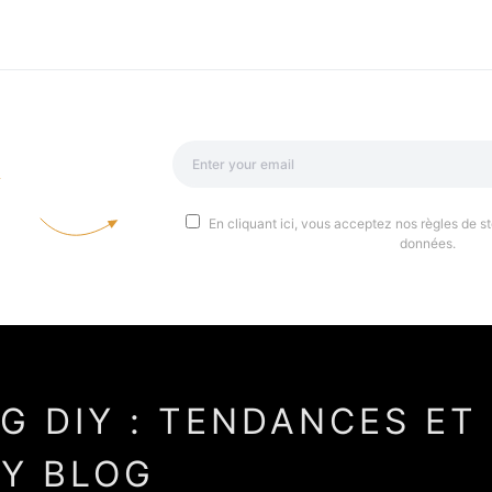
a
En cliquant ici, vous acceptez nos règles de st
données.