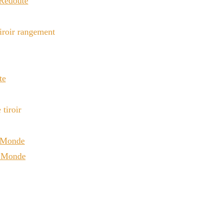
Redoute
te
 Monde
 Monde