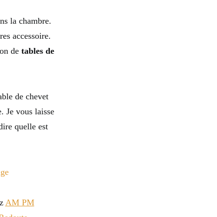
ans la chambre.
res accessoire.
ion de
tables de
able de chevet
. Je vous laisse
ire quelle est
ez
AM PM