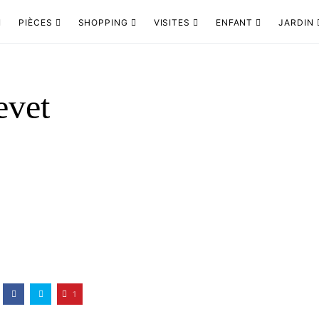
PIÈCES
SHOPPING
VISITES
ENFANT
JARDIN
evet
1