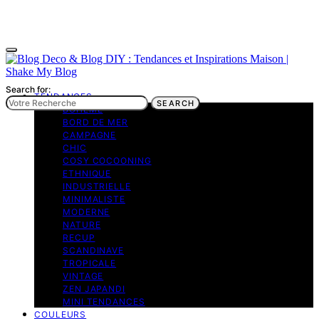
Search for:
TENDANCES
SEARCH
BOHEME
BORD DE MER
CAMPAGNE
CHIC
COSY COCOONING
ETHNIQUE
INDUSTRIELLE
MINIMALISTE
MODERNE
NATURE
RECUP
SCANDINAVE
TROPICALE
VINTAGE
ZEN JAPANDI
MINI TENDANCES
COULEURS