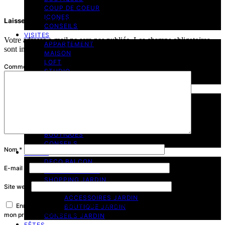
COUP DE COEUR
ICONES
Laisser un commentaire
CONSEILS
VISITES
Votre adresse e-mail ne sera pas publiée.
Les champs obligatoires
APPARTEMENT
sont indiqués avec
*
MAISON
LOFT
Commentaire
*
STUDIO
HOTEL
ENFANT
CHAMBRE BEBE
CHAMBRE ENFANT
CHAMBRE ADO
SELECTIONS
BOUTIQUES
CONSEILS
Nom
*
JARDIN
DECO BALCON
E-mail
*
DECO TERRASSE
SHOPPING JARDIN
Site web
MEUBLES JARDIN
ACCESSOIRES JARDIN
Enregistrer mon nom, mon e-mail et mon site dans le navigateur pour
BOUTIQUE JARDIN
mon prochain commentaire.
CONSEILS JARDIN
FÊTES