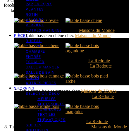
PAPIER PEINT
forcément celle qu’il vous faut ! Ronde, carrée ou rectangulaire, les
PLANTES
tables basses en bois n’auront plus aucun secret pour vous !
ROTIN
VELOURS
VERRIERE
1. Table basse ovale en bois chez
Maisons du Monde
AUTRES MATIÈRES
2. Table basse en chêne chez
Maisons du Monde
PIÈCES
BUREAU
CUISINE
CHAMBRE
ENTRÉE
3. Table basse en chêne massif chez
La Redoute
ESCALIER
4. Table basse organique en bois chez
La Redoute
SALLE À MANGER
SALLE DE BAIN
SALON
AUTRES PIÈCES
SHOPPING
5. Table basse bois et cannage chez
Maisons du Monde
SELECTION DECO
6. Table basse en bois pieds arches chez
La Redoute
MEUBLES
ACCESSOIRES
LUMINAIRES
TEXTILES
THÉMATIQUES
7. Table basse ronde en bois chez
La Redoute
SOLDES
8. Table basse ronde en bois de manguier chez
Maisons du Monde
BOUTIQUES