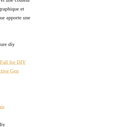
 et une couleur
graphique et
que apporte une
Fall for DIY
ctive Gen
is