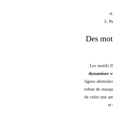
4
5. P
Des moti
Les motifs D
dynamiser v
lignes abstraite
ruban de masqua
de créer une amb
et