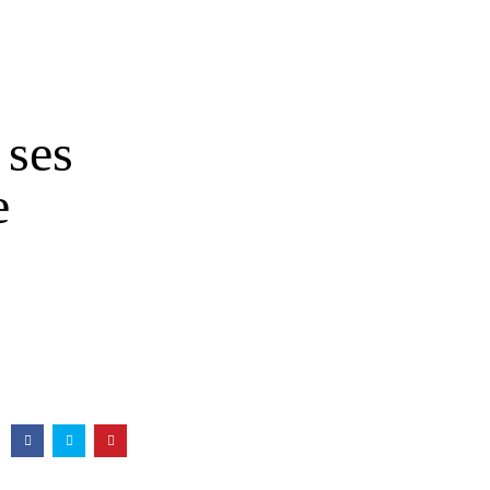
 ses
e