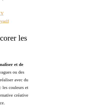
IY
yself
corer les
naliser et de
 vagues ou des
 réaliser avec du
 les couleurs et
ernative créative
ce.