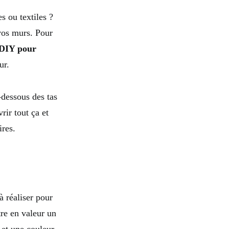
s ou textiles ?
vos murs. Pour
 DIY pour
ur.
-dessous des tas
ir tout ça et
ires.
à réaliser pour
tre en valeur un