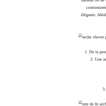
meuble ou de c
contrastant
élégante. Idéa
1. De la pei
2. Une a
3.