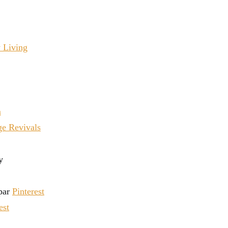
 Living
m
ge Revivals
 par
Pinterest
est