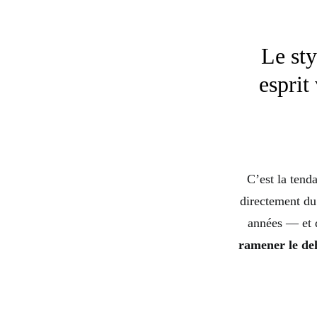
Le sty
esprit
C’est la tend
directement du
années — et q
ramener le de