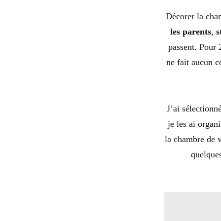
Décorer la cham
les parents
,
s
passent. Pour
ne fait aucun c
J’ai sélectionn
je les ai organ
la chambre de v
quelques