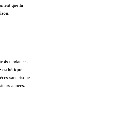
inement que
la
aison
.
 trois tendances
e esthétique
èces sans risque
sieurs années.