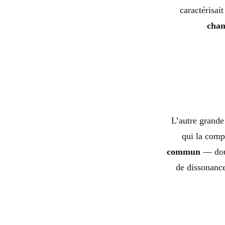
caractérisai
cham
L’autre grande 
qui la comp
commun
— douc
de dissonance