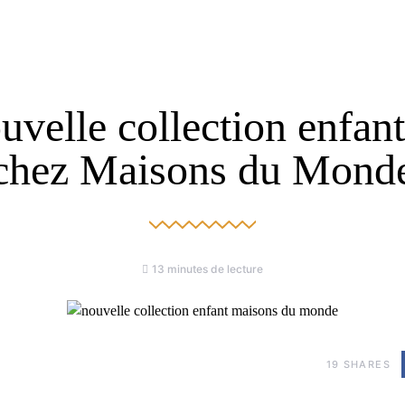
uvelle collection enfan
chez Maisons du Mond
13 minutes de lecture
19
SHARES