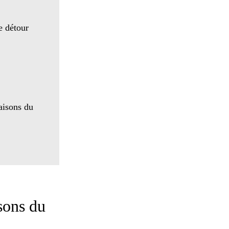
e détour
aisons du
sons du