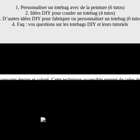
1. Personnaliser un totebag avec de la peinture (6 tutos)
2. Idées DIY pour coudre un totebag (4 tutos)
. D’autres idées DIY pour fabriquer ou personnaliser un totebag (6 tuto
4. Faq : vos questions sur les totebags DIY et leurs tutoriels
Personnaliser un totebag avec de la peintur
cessoire design et coloré. Cette technique accessible permet de créer d
créative totale et ne nécessite que peu de matériel de base. Le rendu fin
. Un totebag DIY personnalisé avec des tampons color
Budget
: 15-20€ |
Matériel
: totebag blanc, tampons alphabet, peinture t
amponnage. J’utilise des tampons alphabet et de la peinture textile pour 
he de couleur. La technique est accessible même pour les débutants et l