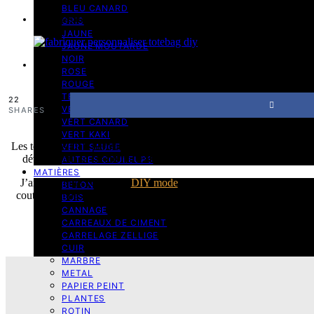
BLEU CANARD
9 minutes de lecture
GRIS
JAUNE
JAUNE MOUTARDE
NOIR
1 novembre 2025
ROSE
ROUGE
TERRACOTTA
22
VERT
SHARES
VERT CANARD
VERT KAKI
Les totebags DIY permettent de créer des accessoires totalement pers
VERT SAUGE
développant sa créativité.
Fabriquer son propre totebag
devient 
AUTRES COULEURS
MATIÈRES
J’ai rassemblé 16 projets
DIY mode
qui explorent différentes appro
BETON
couture, en passant par des astuces de customisation surprenantes.
BOIS
CANNAGE
CARREAUX DE CIMENT
CARRELAGE ZELLIGE
CUIR
MARBRE
METAL
PAPIER PEINT
PLANTES
ROTIN