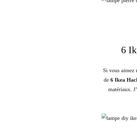
6 I
Si vous aimez r
de
6 Ikea Hac
matériaux. J