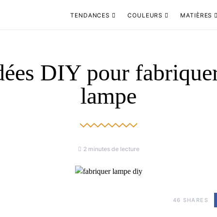
TENDANCES
COULEURS
MATIÈRES
dées DIY pour fabrique
lampe
2 minutes de lecture
46
SHARES