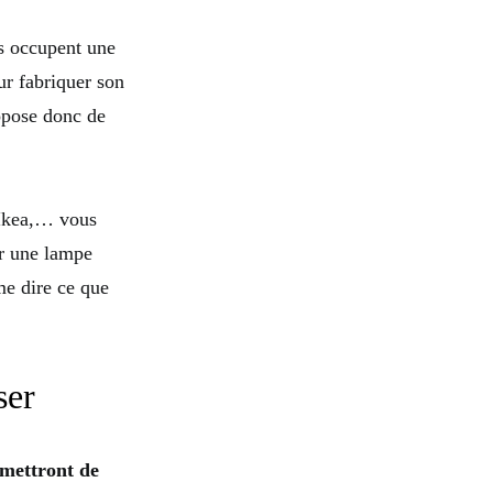
es occupent une
ur fabriquer son
ropose donc de
 Ikea,… vous
er une lampe
me dire ce que
ser
rmettront de