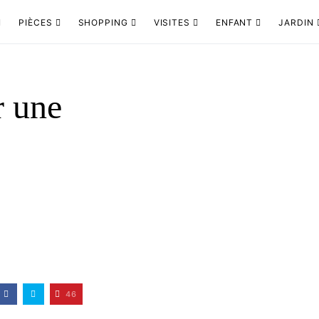
PIÈCES
SHOPPING
VISITES
ENFANT
JARDIN
r une
46