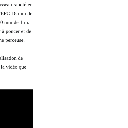
asseau raboté en
e PEFC 18 mm de
 10 mm de 1 m.
 à poncer et de
une perceuse.
alisation de
 la vidéo que