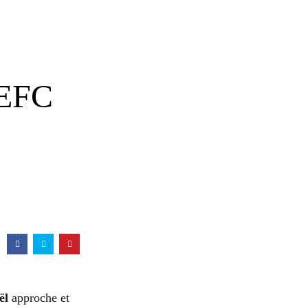
PEFC
ël
approche et