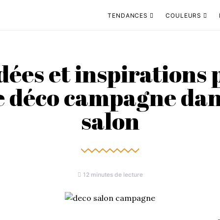
TENDANCES
COULEURS
dées et inspirations
 déco campagne dan
salon
12 minutes de lecture