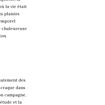
ù la vie était
s plaisirs
temporel
e chaleureuse
lon.
iatement des
s craque dans
lon campagne,
étude et la