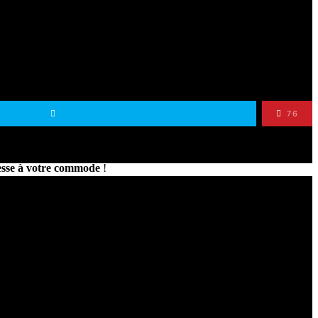
76
de papier,… vous pourrez facilement la relooker ! Pour vous aider un
esse à votre commode
!
 DIY facilement ! Je vous laisse découvrir tout ça et n’hésitez pas à
rticle
une sélection de commodes en cannage
que vous allez adorer