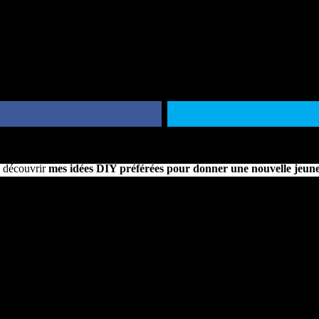
asser pour en acheter une autre ? Sachez qu’avec un peu de peinture, 
e découvrir
mes idées DIY préférées pour donner une nouvelle jeun
s tas de bonnes idées ci-dessous pour customiser votre commode en mode
me dire ce que vous en pensez dans les commentaires !
Où trouver une commode en cannage ?
e j’ai sélectionnés pour vous, je vous propose de découvrir dans cet a
!