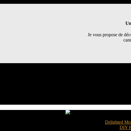
Un
Je vous propose de déco
cann
Relooker une commode avec de la peinture
lus ? Je vous propose de découvrir ci-dessous 4 idées DIY qui vous per
rouverez sans aucun doute un tuto fait pour vous parmi ceux que je vo
ne commode Ikea Tarva relookée avec de la peinture par
Delighted M
 la peinture noire et blanche pour une commode vintage DIY par
DIY F