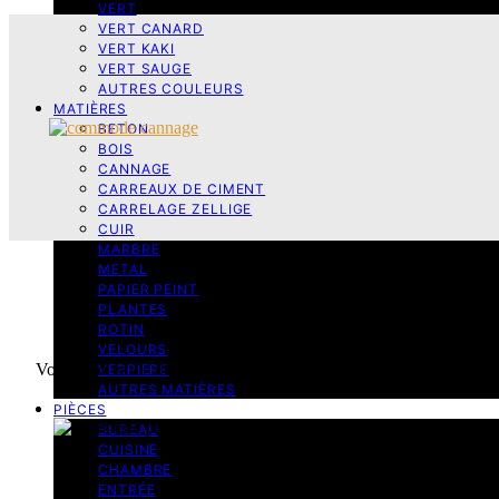
VERT
VERT CANARD
VERT KAKI
VERT SAUGE
AUTRES COULEURS
MATIÈRES
BETON
BOIS
CANNAGE
CARREAUX DE CIMENT
CARRELAGE ZELLIGE
CUIR
MARBRE
METAL
PAPIER PEINT
PLANTES
ROTIN
VELOURS
Vous avez envie de
repeindre une commode
qui ne vous plait p
VERRIERE
commode DIY vintage,… vous t
AUTRES MATIÈRES
PIÈCES
BUREAU
CUISINE
1. U
CHAMBRE
2. De
ENTRÉE