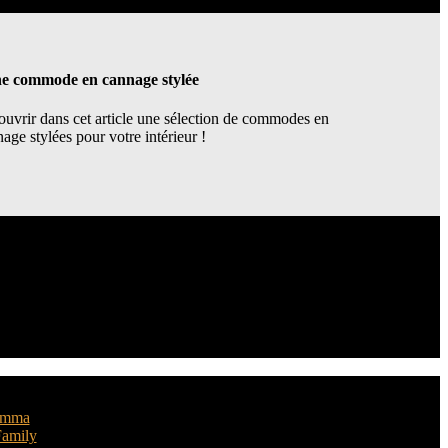
e commode en cannage stylée
uvrir dans cet article une sélection de commodes en
age stylées pour votre intérieur !
mettront d’y parvenir facilement. Esprit campagne, look graphique,
us propose de découvrir ici !
omma
amily