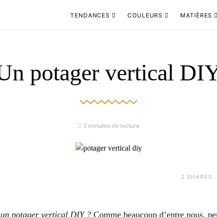
TENDANCES
COULEURS
MATIÈRES
Un potager vertical DI
2 minutes de lecture
2
SHARES
un potager vertical DIY ?
Comme beaucoup d’entre nous, peu