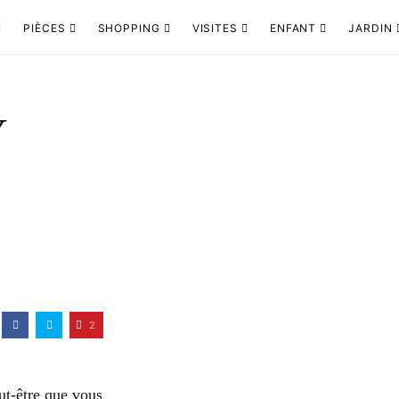
PIÈCES
SHOPPING
VISITES
ENFANT
JARDIN
Y
2
t-être que vous