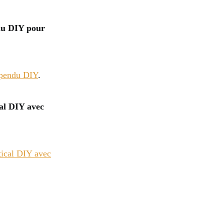
du DIY pour
spendu DIY
.
cal DIY avec
tical DIY avec