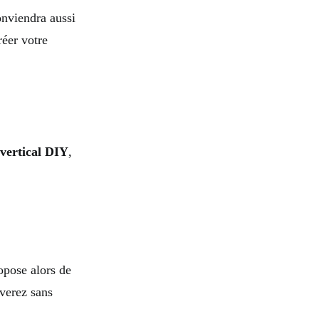
onviendra aussi
réer votre
 vertical DIY
,
opose alors de
uverez sans