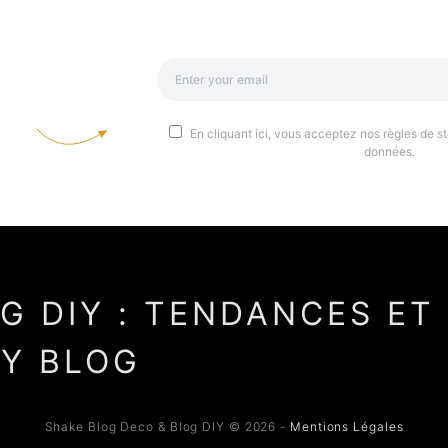
a
En cliquant ici, vous acceptez nos règles de st
données.
Shake Blog Deco & Blog DIY © 2026 -
Mentions Légales