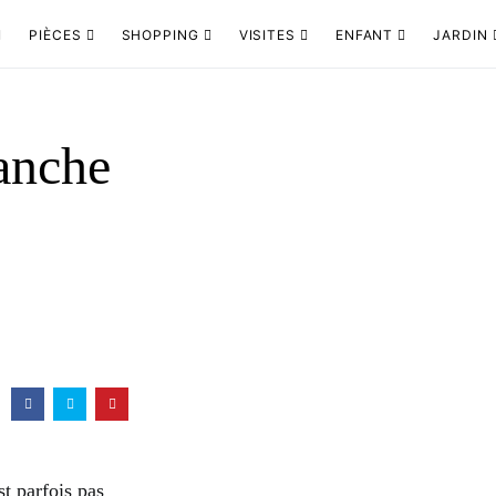
PIÈCES
SHOPPING
VISITES
ENFANT
JARDIN
anche
st parfois pas