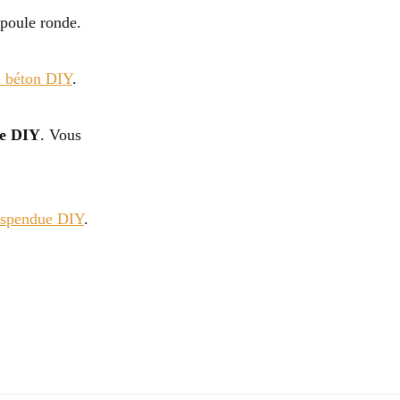
mpoule ronde.
 béton DIY
.
ue DIY
. Vous
uspendue DIY
.