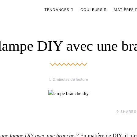
TENDANCES
COULEURS
MATIÈRES
lampe DIY avec une br
2 minutes de lecture
0
SHARES
une lampe DIY avec une branche ?
En matière de DIY, il n’e