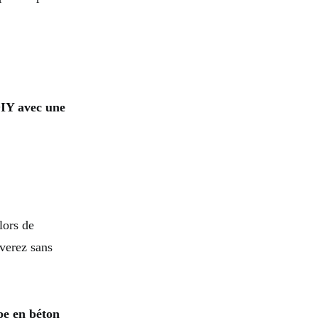
IY avec une
lors de
uverez sans
pe en béton